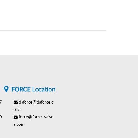
7
dsforce@dsforce.c
o.kr
0
force@force-valve
s.com